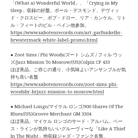
「(What a) Wonderful World」、「Crying in My
Sleep」収録の好盤。ポール・デスモンド、デヴィッ
ド・クロスビー、ボブ・ドロー、リア・カンケル、リト
ル・フィートのビル・ペイン他参加。
https://www.sabotenrecords.com/art-garfunkelbr-
brwatermark-white-label-promo.html
● Zoot Sims / Phi Woods/ズート シムズ / フィル ウッ
ズ/Jazz Mission To Moscow/(US)Colpix CP 433
ほぼ美品。ご存じの通り、小気味よいアンサンブルが気
持ち良い名盤
https://www.sabotenrecords.com/zoot-sims-phi-
woodsbr-brjazz-mission-to-moscow.html
● Michael Longo/マイケル ロンゴ/900 Shares Of The
Blues/(US)Groove Merchant GM 3304
ほぼ美品。マイケル ロンゴのサード・アルバム。ベー
ス・ラインが気持ちいいグルーヴィーな「Like A Thief
In The Night」他収録ジャズ・ファンク名盤。