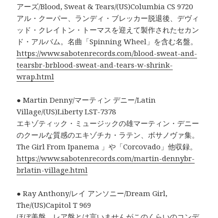
アーズ/Blood, Sweat & Tears/(US)Columbia CS 9720
アル・クーパー、ランディ・ブレッカー脱退後、デヴィ
ッド・クレイトン・トーマスを迎えて製作されたセカン
ド・アルバム。名曲「Spinning Wheel」を含む名盤。
https://www.sabotenrecords.com/blood-sweat-and-
tearsbr-brblood-sweat-and-tears-w-shrink-
wrap.html
● Martin Denny/マーティン デニー/Latin
Village/(US)Liberty LST-7378
エキゾティック・ミュージックの雄マーティン・デニー
のクールな質感のエキゾチカ・ラテン、ボサノヴァ集。
The Girl From Ipanema 」や「Corcovado」他収録。
https://www.sabotenrecords.com/martin-dennybr-
brlatin-village.html
● Ray Anthony/レイ アンソニー/Dream Girl,
The/(US)Capitol T 969
ほぼ美盤。レア盤とは言いませんがこのくらいのコンデ