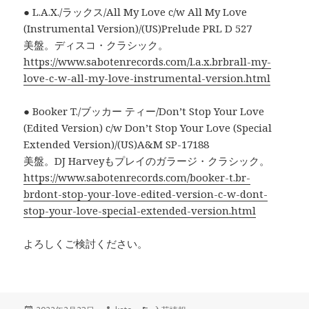
● L.A.X./ラックス/All My Love c/w All My Love
(Instrumental Version)/(US)Prelude PRL D 527
美盤。ディスコ・クラシック。
https://www.sabotenrecords.com/l.a.x.brbrall-my-
love-c-w-all-my-love-instrumental-version.html
● Booker T./ブッカー ティー/Don’t Stop Your Love
(Edited Version) c/w Don’t Stop Your Love (Special
Extended Version)/(US)A&M SP-17188
美盤。DJ Harveyもプレイのガラージ・クラシック。
https://www.sabotenrecords.com/booker-t.br-
brdont-stop-your-love-edited-version-c-w-dont-
stop-your-love-special-extended-version.html
よろしくご検討ください。