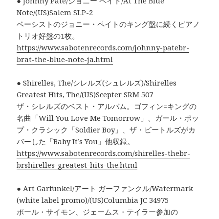
● Johnny Pate/ジョニー ペイト/At The Blue
Note/(US)Salem SLP-2
ベーシストのジョニー・ペイトのキング盤に続くピアノ
トリオ好盤の1枚。
https://www.sabotenrecords.com/johnny-patebr-
brat-the-blue-note-ja.html
● Shirelles, The/シレルズ(シュレルズ)/Shirelles
Greatest Hits, The/(US)Scepter SRM 507
ザ・シレルズのベスト・アルバム。ゴフィン=キングの
名曲「Will You Love Me Tomorrow」、ガール・ポッ
プ・クラシック「Soldier Boy」、ザ・ビートルズがカ
バーした「Baby It’s You」他収録。
https://www.sabotenrecords.com/shirelles-thebr-
brshirelles-greatest-hits-the.html
● Art Garfunkel/アート ガーファンクル/Watermark
(white label promo)/(US)Columbia JC 34975
ポール・サイモン、ジェームス・テイラー参加の