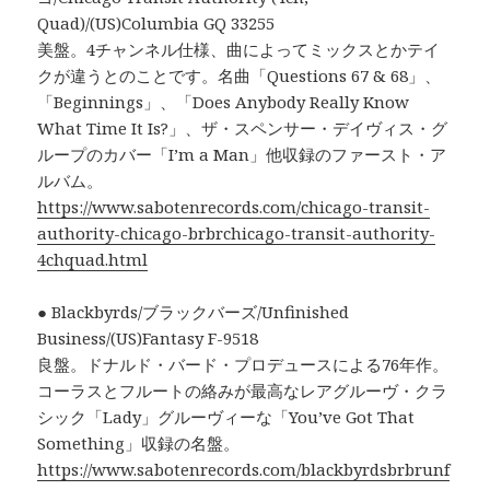
Quad)/(US)Columbia GQ 33255
美盤。4チャンネル仕様、曲によってミックスとかテイ
クが違うとのことです。名曲「Questions 67 & 68」、
「Beginnings」、「Does Anybody Really Know
What Time It Is?」、ザ・スペンサー・デイヴィス・グ
ループのカバー「I’m a Man」他収録のファースト・ア
ルバム。
https://www.sabotenrecords.com/chicago-transit-
authority-chicago-brbrchicago-transit-authority-
4chquad.html
● Blackbyrds/ブラックバーズ/Unfinished
Business/(US)Fantasy F-9518
良盤。ドナルド・バード・プロデュースによる76年作。
コーラスとフルートの絡みが最高なレアグルーヴ・クラ
シック「Lady」グルーヴィーな「You’ve Got That
Something」収録の名盤。
https://www.sabotenrecords.com/blackbyrdsbrbrunf