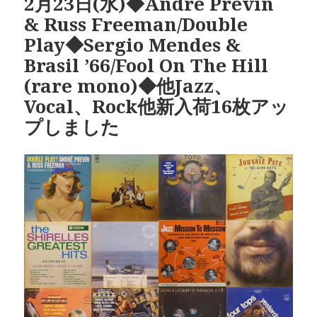
2月23日(水)◆Andre Previn
ー
& Russ Freeman/Double
Play◆Sergio Mendes &
Brasil ’66/Fool On The Hill
(rare mono)◆他Jazz、
Vocal、Rock他新入荷16枚アッ
プしました