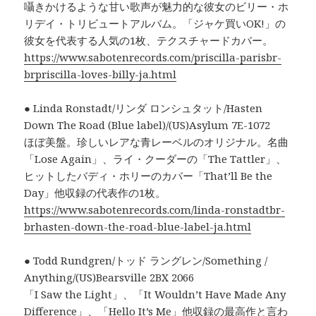
囁きかけるような甘い歌声が魅力的な彼女のビリー・ホ
リデイ・トリビュートアルバム。「ジャケ買いOK!」の
彼女を代表する人気の1枚、テクスチャードカバー。
https://www.sabotenrecords.com/priscilla-parisbr-
brpriscilla-loves-billy-ja.html
● Linda Ronstadt/リンダ ロンシュタット/Hasten
Down The Road (Blue label)/(US)Asylum 7E-1072
ほぼ美盤。珍しいレアな青レーベルのオリジナル。名曲
「Lose Again」、ライ・クーダーの「The Tattler」、
ヒットしたバディ・ホリーのカバー「That’ll Be the
Day」他収録の代表作の1枚。
https://www.sabotenrecords.com/linda-ronstadtbr-
brhasten-down-the-road-blue-label-ja.html
● Todd Rundgren/トッド ラングレン/Something /
Anything/(US)Bearsville 2BX 2066
「I Saw the Light」、「It Wouldn’t Have Made Any
Difference」、「Hello It’s Me」他収録の最高作と言わ