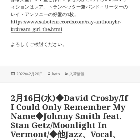
ィションはレア。トランペッター兼バンド・リーダーの
レイ・アンソニーの好盤の1枚。
https://www.sabotenrecords.com/ray-anthonybr-
brdream-girl-the.html
よろしくご検討ください。
投
2022年2月20日
作
kato
カ
入荷情報
稿
成
テ
日:
者
ゴ
リ
2月16日(水)◆David Crosby/If
ー
I Could Only Remember My
Name◆Johnny Smith feat.
Stan Getz/Moonlight In
Vermont/◆他Jazz、Vocal、