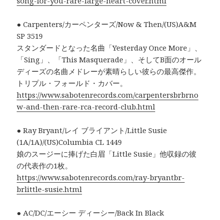
song-for-you-rare-large-heart-cover.html
● Carpenters/カーペンターズ/Now & Then/(US)A&M
SP 3519
スタンダードとなった名曲「Yesterday Once More」、
「Sing」、「This Masquerade」、そしてB面のオール
ディーズの名曲メドレーが素晴らしい彼らの最高傑作。
トリプル・フォールド・カバー。
https://www.sabotenrecords.com/carpentersbrbrno
w-and-then-rare-rca-record-club.html
● Ray Bryant/レイ ブライアント/Little Susie
(1A/1A)/(US)Columbia CL 1449
娘のスージーに捧げた白眉「Little Susie」他収録の彼
の代表作の1枚。
https://www.sabotenrecords.com/ray-bryantbr-
brlittle-susie.html
● AC/DC/エーシー ディーシー/Back In Black