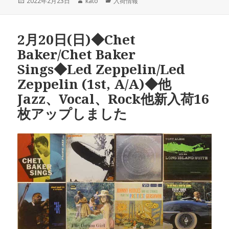
投
2022年2月23日
作
kato
カ
入荷情報
稿
成
テ
日:
者
ゴ
リ
2月20日(日)◆Chet
ー
Baker/Chet Baker
Sings◆Led Zeppelin/Led
Zeppelin (1st, A/A)◆他
Jazz、Vocal、Rock他新入荷16
枚アップしました