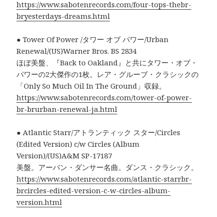
https://www.sabotenrecords.com/four-tops-thebr-
bryesterdays-dreams.html
● Tower Of Power /タワー オブ パワー/Urban
Renewal/(US)Warner Bros. BS 2834
ほぼ美盤、『Back to Oakland』と共にタワー・オブ・
パワーの2大傑作の1枚。レア・グルーブ・クラシックの
「Only So Much Oil In The Ground」収録。
https://www.sabotenrecords.com/tower-of-power-
br-brurban-renewal-ja.html
● Atlantic Starr/アトランティック スター/Circles
(Edited Version) c/w Circles (Album
Version)/(US)A&M SP-17187
美盤。アーバン・ダンサー名曲。ダンス・クラシック。
https://www.sabotenrecords.com/atlantic-starrbr-
brcircles-edited-version-c-w-circles-album-
version.html