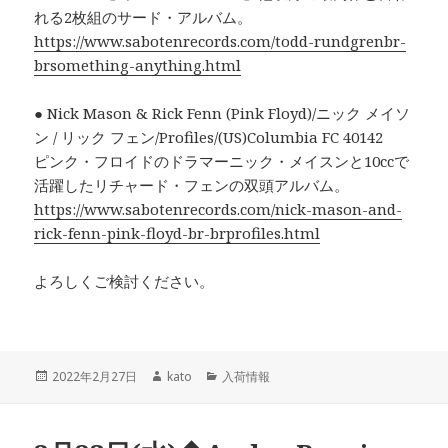
れる2枚組のサード・アルバム。
https://www.sabotenrecords.com/todd-rundgrenbr-
brsomething-anything.html
● Nick Mason & Rick Fenn (Pink Floyd)/ニック メイソ
ン / リック フェン/Profiles/(US)Columbia FC 40142
ピンク・フロイドのドラマーニック・メイスンと10ccで
活躍したリチャード・フェンの双頭アルバム。
https://www.sabotenrecords.com/nick-mason-and-
rick-fenn-pink-floyd-br-brprofiles.html
よろしくご検討ください。
投
2022年2月27日
作
kato
カ
入荷情報
稿
成
テ
日:
者
ゴ
リ