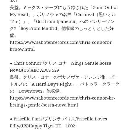
585
美盤。ミックス・テープにも収録された「Goin’ Out of
My Head」、ボサノヴァの名曲「Carnival（黒いオル
フェ）」、「Girl from Ipanema」へのアンサーソン
グ?「Boy From Madrid」他収録のしっとりとした好
盤。
https://www.sabotenrecords.com/chris-connorbr-
brnow.html
● Chris Connor /クリス コナー/Sings Gentle Bossa
Nova/(US)ABC ABCS 529
良盤。クリス・コナーのボサノヴァ・アレンジ集。ビー
トルズの「A Hard Day’s Night」、ペトゥラ・クラーク
の「Downtown」他収録。
https://www.sabotenrecords.com/chris-connor-br-
brsings-gentle-bossa-nova.html
● Priscilla Paris/プリシラ パリス/Priscilla Loves
Billy/(US)Happy Tiger HT 1002