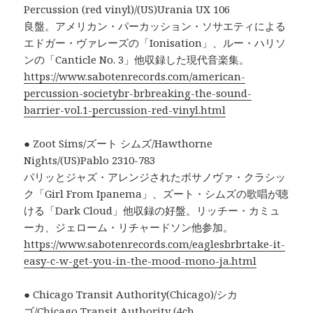
Percussion (red vinyl)/(US)Urania UX 106
良盤。アメリカン・パーカッション・ソサエティによる
エドガー・ヴァレーズの「Ionisation」、ルー・ハリソ
ンの「Canticle No. 3」他収録した現代音楽集。
https://www.sabotenrecords.com/american-
percussion-societybr-brbreaking-the-sound-
barrier-vol.1-percussion-red-vinyl.html
● Zoot Sims/ズート シムズ/Hawthorne
Nights/(US)Pablo 2310-783
パリッとジャズ・アレンジされたボサノヴァ・クラシッ
ク「Girl From Ipanema」、ズート・シムズの歌唱が聴
ける「Dark Cloud」他収録の好盤。リッチー・カミュ
ーカ、ジェローム・リチャードソン他参加。
https://www.sabotenrecords.com/eaglesbrbrtake-it-
easy-c-w-get-you-in-the-mood-mono-ja.html
● Chicago Transit Authority(Chicago)/シカ
ゴ/Chicago Transit Authority (4ch,