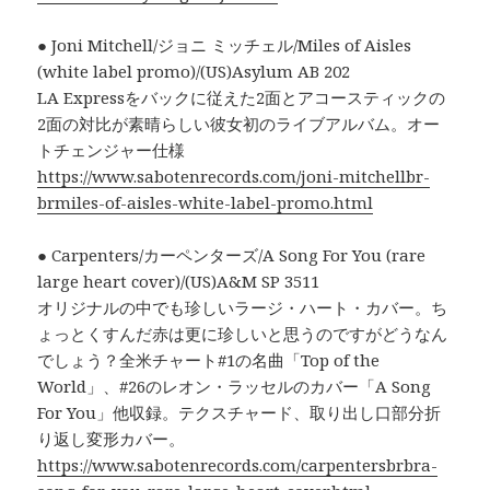
● Joni Mitchell/ジョニ ミッチェル/Miles of Aisles
(white label promo)/(US)Asylum AB 202
LA Expressをバックに従えた2面とアコースティックの
2面の対比が素晴らしい彼女初のライブアルバム。オー
トチェンジャー仕様
https://www.sabotenrecords.com/joni-mitchellbr-
brmiles-of-aisles-white-label-promo.html
● Carpenters/カーペンターズ/A Song For You (rare
large heart cover)/(US)A&M SP 3511
オリジナルの中でも珍しいラージ・ハート・カバー。ち
ょっとくすんだ赤は更に珍しいと思うのですがどうなん
でしょう？全米チャート#1の名曲「Top of the
World」、#26のレオン・ラッセルのカバー「A Song
For You」他収録。テクスチャード、取り出し口部分折
り返し変形カバー。
https://www.sabotenrecords.com/carpentersbrbra-