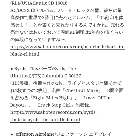
(RL)/(US)Atlantic SD 16018
AC/DCの6thアルバム。ハード・ロック名盤。彼らの最
高傑作で世界で3番目に売れたアルバム。「RL刻印を体
感せよ！」とか書くと売れたりするんですかね。売れる
売れないはおいておいて両面RL刻印は2年前の倍くらい
の値段になっていますね〜。
https://www.sabotenrecords.com/ac-dcbr-brback-in-
black-rl.html
● Byrds, The/バーズ/Byrds, The
(Untitled)/(US)Columbia G 30127
ほぼ美盤、後期名作の1枚。ライブとスタジオ盤それぞ
れ1枚ずつの2枚組、名曲「Chestnut Mare」、B面全面
を占める「Eight Miles High」、「Lover Of The
Bayou」、「Truck Stop Girl」他収録。
https://www.sabotenrecords.com/byrds-
thebrbrbyrds-the-untitled.html
● Jefferson Airplane/ジェファーソン エアプレイ