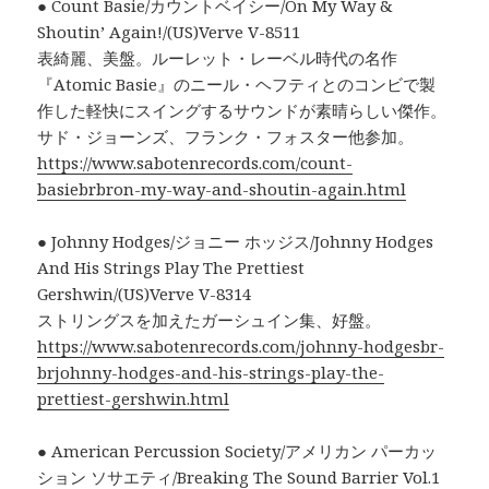
● Count Basie/カウントベイシー/On My Way &
Shoutin’ Again!/(US)Verve V-8511
表綺麗、美盤。ルーレット・レーベル時代の名作
『Atomic Basie』のニール・ヘフティとのコンビで製
作した軽快にスイングするサウンドが素晴らしい傑作。
サド・ジョーンズ、フランク・フォスター他参加。
https://www.sabotenrecords.com/count-
basiebrbron-my-way-and-shoutin-again.html
● Johnny Hodges/ジョニー ホッジス/Johnny Hodges
And His Strings Play The Prettiest
Gershwin/(US)Verve V-8314
ストリングスを加えたガーシュイン集、好盤。
https://www.sabotenrecords.com/johnny-hodgesbr-
brjohnny-hodges-and-his-strings-play-the-
prettiest-gershwin.html
● American Percussion Society/アメリカン パーカッ
ション ソサエティ/Breaking The Sound Barrier Vol.1