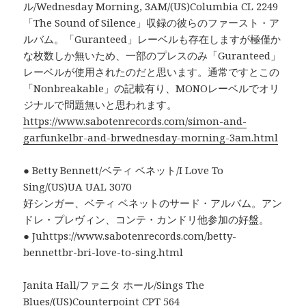
ル/Wednesday Morning, 3AM/(US)Columbia CL 2249
「The Sound of Silence」収録の彼らのファースト・ア
ルバム。「Guranteed」レーベルも存在しますが極僅か
な枚数しか無いため、一部のプレスのみ「Guranteed」
レーベルが使用されたのだと思います。通常ですとこの
「Nonbreakable」の記載有り、MONOレーベルでオリ
ジナルで問題無いと思われます。
https://www.sabotenrecords.com/simon-and-
garfunkelbr-and-brwednesday-morning-3am.html
● Betty Bennett/ベティ ベネット/I Love To
Sing/(US)UA UAL 3070
好シンガー、ベティ ベネットのサード・アルバム。アン
ドレ・プレヴィン、コンテ・カンドリ他参加の好盤。
● Juhttps://www.sabotenrecords.com/betty-
bennettbr-bri-love-to-sing.html
Janita Hall/ファニタ ホール/Sings The
Blues/(US)Counterpoint CPT 564