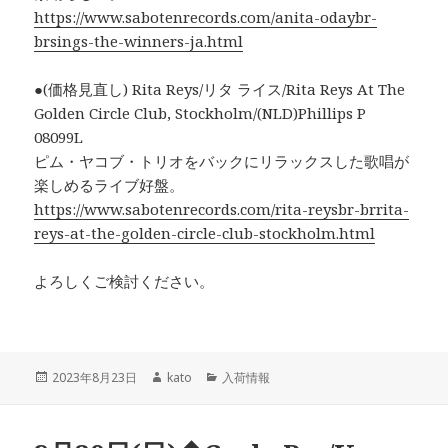
https://www.sabotenrecords.com/anita-odaybr-
brsings-the-winners-ja.html
●(価格見直し) Rita Reys/リタ ライス/Rita Reys At The
Golden Circle Club, Stockholm/(NLD)Phillips P
08099L
ピム・ヤコブ・トリオをバックにリラックスした歌唱が
楽しめるライブ好盤。
https://www.sabotenrecords.com/rita-reysbr-brrita-
reys-at-the-golden-circle-club-stockholm.html
よろしくご検討ください。
投
2023年8月23日
作
kato
カ
入荷情報
稿
成
テ
日:
者
ゴ
リ