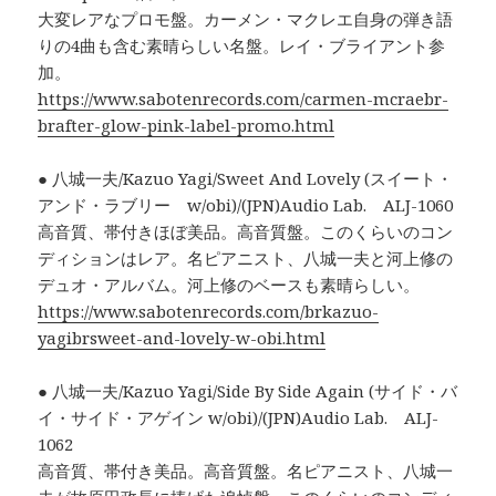
大変レアなプロモ盤。カーメン・マクレエ自身の弾き語
りの4曲も含む素晴らしい名盤。レイ・ブライアント参
加。
https://www.sabotenrecords.com/carmen-mcraebr-
brafter-glow-pink-label-promo.html
● 八城一夫/Kazuo Yagi/Sweet And Lovely (スイート・
アンド・ラブリー w/obi)/(JPN)Audio Lab. ALJ-1060
高音質、帯付きほぼ美品。高音質盤。このくらいのコン
ディションはレア。名ピアニスト、八城一夫と河上修の
デュオ・アルバム。河上修のベースも素晴らしい。
https://www.sabotenrecords.com/brkazuo-
yagibrsweet-and-lovely-w-obi.html
● 八城一夫/Kazuo Yagi/Side By Side Again (サイド・バ
イ・サイド・アゲイン w/obi)/(JPN)Audio Lab. ALJ-
1062
高音質、帯付き美品。高音質盤。名ピアニスト、八城一