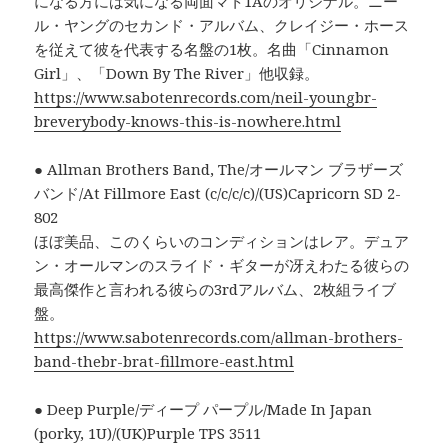
になる方には気になる両面マト1Aのオリジナル。ニー
ル・ヤングのセカンド・アルバム、クレイジー・ホース
を従えて彼を代表する名盤の1枚。名曲「Cinnamon
Girl」、「Down By The River」他収録。
https://www.sabotenrecords.com/neil-youngbr-
breverybody-knows-this-is-nowhere.html
● Allman Brothers Band, The/オールマン ブラザーズ
バンド/At Fillmore East (c/c/c/c)/(US)Capricorn SD 2-
802
ほぼ美品、このくらいのコンディションはレア。デュア
ン・オールマンのスライド・ギターが冴えわたる彼らの
最高傑作と言われる彼らの3rdアルバム、2枚組ライブ
盤。
https://www.sabotenrecords.com/allman-brothers-
band-thebr-brat-fillmore-east.html
● Deep Purple/ディープ パープル/Made In Japan
(porky, 1U)/(UK)Purple TPS 3511