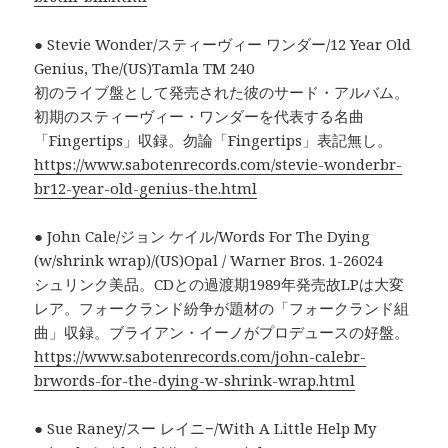
● Stevie Wonder/スティーヴィー ワンダー/12 Year Old
Genius, The/(US)Tamla TM 240
初のライブ盤として発売された彼のサード・アルバム。
初期のスティーヴィー・ワンダーを代表する名曲
「Fingertips」収録。勿論「Fingertips」表記無し。
https://www.sabotenrecords.com/stevie-wonderbr-
br12-year-old-genius-the.html
● John Cale/ジョン ケイル/Words For The Dying
(w/shrink wrap)/(US)Opal / Warner Bros. 1-26024
シュリンク美品。CDとの過渡期1989年発売故LPは大変
レア。フォークランド紛争が題材の「フォークランド組
曲」収録。ブライアン・イーノがプロデュースの好盤。
https://www.sabotenrecords.com/john-calebr-
brwords-for-the-dying-w-shrink-wrap.html
● Sue Raney/スー レイニ−/With A Little Help My