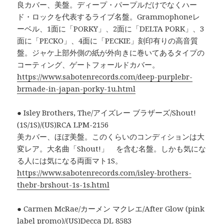
良カバー、美盤。ディープ・パープルだけでなくハー
ド・ロックを代表するライブ名盤。Grammophoneレ
ーベル、1面に「PORKY」、2面に「DELTA PORK」、3
面に「PECKO」、4面に「PECKIE」刻印有りの高音質
盤。ジャケ上部外側の紙が外向きに巻いてあるタイプの
コーティング、ゲートフォールドカバー。
https://www.sabotenrecords.com/deep-purplebr-
brmade-in-japan-porky-1u.html
● Isley Brothers, The/アイズレー ブラザーズ/Shout!
(1S/1S)/(US)RCA LPM-2156
美カバー、ほぼ美盤。このくらいのコンディションは大
変レア。大名曲「Shout!」 を含む名盤。しかも気にな
る人には気になる両面マト1S。
https://www.sabotenrecords.com/isley-brothers-
thebr-brshout-1s-1s.html
● Carmen McRae/カーメン マクレエ/After Glow (pink
label promo)/(US)Decca DL 8583