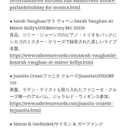
zetterlundbrred-mitchell-nils-sandstroem-horace-
parlanbrholiday-for-monica.html
● Sarah Vaughan/サラ ヴォーン/Sarah Vaughan At
Mister Kelly’s/(US)Mercury MG 20326
良品。ジミー・ジョーンズのピアノ・トリオをバックに
シカゴのミスター・ケリーズで録音された楽しいライブ
名盤。
https://www.sabotenrecords.com/sarah-vaughanbr-
brsarah-vaughan-at-mister-kellys.html
● Juanita Cruse/ファニタ クルーズ/Juanita!/(US)GNP
51S
美盤。ラテン・テイストも取り入れたファニータ・クル
ーズ唯一のアルバム。ジェラルド・ウィギンス参加。
https://www.sabotenrecords.com/juanita-crusebr-
brjuanita.html
● Simon & Garfunkel/サイモン & ガーファンク