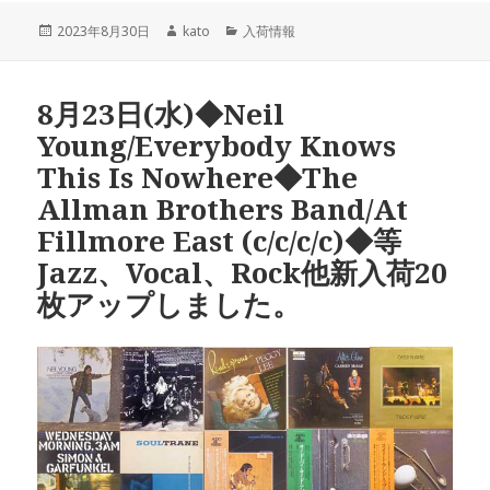
投
2023年8月30日
作
kato
カ
入荷情報
稿
成
テ
日:
者
ゴ
リ
8月23日(水)◆Neil
ー
Young/Everybody Knows
This Is Nowhere◆The
Allman Brothers Band/At
Fillmore East (c/c/c/c)◆等
Jazz、Vocal、Rock他新入荷20
枚アップしました。