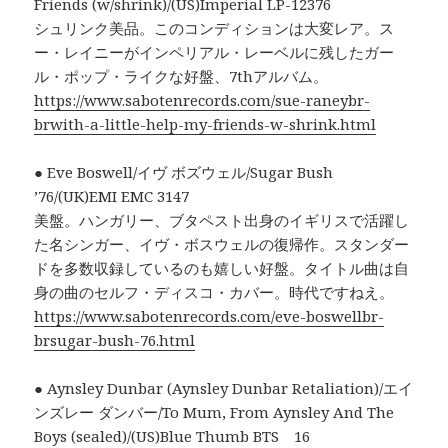
Friends (w/shrink)/(US)Imperial LP-12376
シュリンク美品。このコンディションは大変レア。ス
ー・レイニーがインペリアル・レーベルに残したガー
ル・ポップ・ライクな好盤、7thアルバム。
https://www.sabotenrecords.com/sue-raneybr-
brwith-a-little-help-my-friends-w-shrink.html
● Eve Boswell/イヴ ボズウェル/Sugar Bush
’76/(UK)EMI EMC 3147
美盤。ハンガリー、ブタペスト出身のイギリスで活躍し
た名シンガー、イヴ・ボスウェルの復帰作。スタンダー
ドを多数収録しているのも嬉しい好盤。タイトル曲は自
身の曲のセルフ・ディスコ・カバー。時代ですねえ。
https://www.sabotenrecords.com/eve-boswellbr-
brsugar-bush-76.html
● Aynsley Dunbar (Aynsley Dunbar Retaliation)/エイ
ンズレー ダンバー/To Mum, From Aynsley And The
Boys (sealed)/(US)Blue Thumb BTS 16