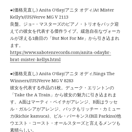
●(価格見直し) Anita O’day/アニタ オディ/At Mister
Kelly’s/(US)Verve MG V 2113
良盤。ジョ−・マスターズのピアノ・トリオをバック迎
えての彼女を代表する傑作ライブ。緩急自在なヴォーカ
ルが冴える1曲目の「But Not For Me」から引き込まれ
ます。
https://www.sabotenrecords.com/anita-odaybr-
brat-mister-kellys.html
●(価格見直し) Anita O’day/アニタ オディ/Sings The
Winners/(US)Verve MG V 8283
彼女を代表する作品の1枚。デューク・エリントンの
「Take the A Train」から彼女の魅力に引き込まれま
す。A面はマーティ・ペイチがアレンジ、B面はラッセ
ル・ガルシアがアレンジ、バックもリッチー・カミュー
カ(Richie kamuca)、ビル・パーキンス(Bill Parkins)他
ウエスト・コースト・オールスターズと言えるメンツも
素晴らしい。