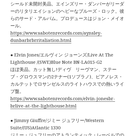
シールド未開封美品。エインズリー・ダンバーがリーダ
ーのリタリエイションのヘビーなブルーズ・ロック。彼
らのサード・アルバム。プロデュースはジョン・メイオ
ール。
https://www.sabotenrecords.com/aynsley-
dunbarbrbrritaliation.html
● Elvin Jones/エルヴィン ジョーンズ/Live At The
Lighthouse /(SWE)Blue Note BN-LA015-G2
ほぼ美品。カット無し!ディヴ リーヴマン、ステー
ブ・グロウスマンの2テナー(1ソプラノ)、ピアノレス・
カルテットでロサンゼルスのライトハウスでの熱いライ
ブ盤。
https://www.sabotenrecords.com/elvin-jonesbr-
brlive-at-the-lighthouse.html
● Jimmy Giuffre/ジミー ジュフリー/Western
Suite/(US)Atlantic 1330
ジミー・ジュフリーのアトランティック・レーベルでの