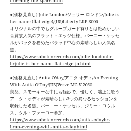
brfeeling-the-space.html
●(価格見直し) Julie London/ジュリー ロンドン/Julie is
her name (flat edge)/(US)Liberty LRP 3006
オリジナルの中でもグルーブガード有りとは艶めかしい
音質故人気のフラット・エッジ仕様。バーニー・ケッセ
ルがバックを務めたバラッド中心の素晴らしい人気名
盤。
https://www.sabotenrecords.com/julie-londonbr-
brjulie-is-her-name-flat-edge-ja.html
●(価格見直し) Anita O’day/アニタ オディ/An Evening
With Anita O’Day/(US)Verve MG V 2050
美盤。スモーキーな中にも軽妙で、優しく、端正に歌う
アニタ・オディが素晴らしい3つの異なるセッションを
収録した名盤。バーニー・ケッセル、ジミー・ロウル
ス、タル・ファーロー参加。
https://www.sabotenrecords.com/anita-odaybr-
bran-evening-with-anita-oday.html