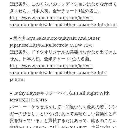
ほぼ美盤。このくらいのコンディションはなかなか出て
きません。日本人初、全米チャート1位の名曲。
https://www.sabotenrecords.com/brkyu-
sakamotobrsukiyaki-and-other-japanese-hits.html
● 坂本九/Kyu Sakamoto/Sukiyaki And Other
Japanese Hits/(GER)Electrola CSDW 7176
ほぼ美盤。ドイツオリジナルの美盤はなかなか出てきま
せん。日本人初、全米チャート1位の名曲。
https://www.sabotenrecords.com/brkyu-
sakamotobrsukiyaki-and-other-japanese-hits-
ja.html
● Cathy Hayes/キャシー ヘイズ/It’s All Right With
Me/(US)Hi Fi R 416
バーニー・ケッセルをして「間違いなく最高の若手シン
ガーのひとり」というだけあって素晴らしい音楽性と声
質を持っている」と賞賛するだけあって、飽きのこない
素晴らしいアルバムに仕上がっています。声質は少しハ