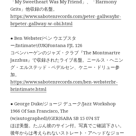
「My Sweetheart Was My Friend」、「Harmony
Grits」他収録の名盤。
https://www.sabotenrecords.com/peter-gallwaybr-
brpeter-gallway-w-obi.html
● Ben Webster/ベン ウエブスタ
ー/Intimate!/(UK)Fontana FJL 126
コペンハーゲンのジャズ・クラブ『The Montmartre
Jazzhus』で収録されたライブ名盤。ニールス・ヘニン
グ・エルステッド・ペデルセン、ケニー・ドリュー参
加。
https://www.sabotenrecords.com/ben-websterbr-
brintimate.html
● George Duke/ジョージ デューク/Jazz Workshop
1966 Of San Francisco, The
(w/autographed)/(GER)SABA SB 15 074 ST
ほぼ美盤。たぶん彼のサイン付。写真でご確認下さい。
後年からは考えられないストレート・アヘッドなジョー