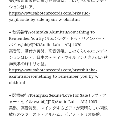
夫が故原田政長に捧げた追悼盤。このくらいのコンディ
ションはレア。
https://www.sabotenrecords.com/brkazuo-
yagibrside-by-side-again-w-obi.html
● 秋満義孝/Yoshitaka Akimitsu/Something To
Remember You By (サムシング・トゥ・リメンバー・
バイ w/obi)/(JPN)Audio Lab. ALJ-1070
高音質、帯付き美盤。高音質盤。このくらいのコンディ
ションはレア。日本のテディ・ウイルソンと言われた秋
満義孝の好トリオ盤。
https://www.sabotenrecords.com/bryoshitaka-
akimitsubrsomething-to-remember-you-by-w-
obi.html
● 関根敏行/Toshiyuki Sekine/Love For Sale (ラブ・フ
ォー・セイル w/obi)/(JPN)Audio Lab. ALJ-1065
美盤。高音質盤。スイングするピアノが素晴らしい関根
敏行のファースト・アルバム。ピアノ・トリオ好盤。