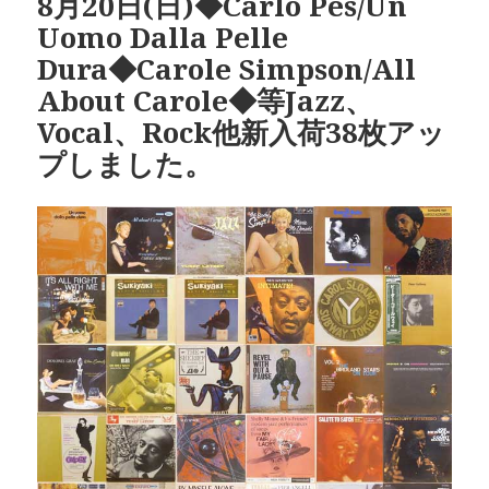
8月20日(日)◆Carlo Pes/Un
ー
Uomo Dalla Pelle
Dura◆Carole Simpson/All
About Carole◆等Jazz、
Vocal、Rock他新入荷38枚アッ
プしました。