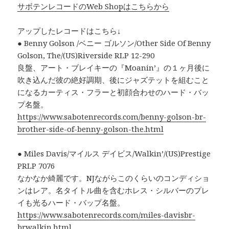
サボテンレコードのWeb Shopはこちらから
アップしたレコードはこちら↓
● Benny Golson /ベニー ゴルソン/Other Side Of Benny
Golson, The/(US)Riverside RLP 12-290
良盤、アート・ブレイキーの『Moanin’』の１ヶ月後に
吹き込んだ彼の絶好調期、後にジャズテットを組むこと
になるカーティス・フラーと初顔合わせのハード・バッ
プ名盤。
https://www.sabotenrecords.com/benny-golson-br-
brother-side-of-benny-golson-the.html
● Miles Davis/マイルス デイビス/Walkin’/(US)Prestige
PRLP 7076
なかなか綺麗です。NJながらこのくらいのコンディショ
ンはレア。名タイトル曲を含むホレス・シルバーのプレ
イも光るハード・バップ名盤。
https://www.sabotenrecords.com/miles-davisbr-
brwalkin.html