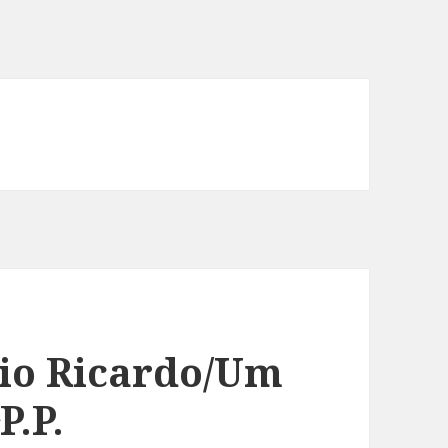
o Ricardo/Um
P.P.