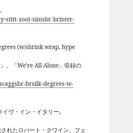
。
-stitt-zoot-simsbr-brinter-
ees (w/shrink wrap, hype
」、「We’re All Alone」収録の
scaggsbr-brsilk-degrees-w-
aly (ライヴ・イン・イタリー,
売されたロバート・クワイン、フェ