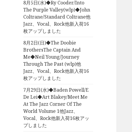
8月5日(水)◆Ry Cooder/Into
The Purple Valley(wlp)◆John
Coltrane/Standard Coltrane他
Jazz、Vocal、Rock他新入荷16
枚アップしました
8月2日(日)◆The Doobie
BrothersThe Captain And
Me◆Neil Young/Journey
Through The Past (wlp)他
Jazz、Vocal、Rock他新入荷16
枚アップしました
7月29日(水)◆Baden Powell/E
De Lei◆Art Blakey/Meet Me
At The Jazz Corner Of The
World Volume 1他Jazz、
Vocal、Rock他新入荷16枚アッ
プしました