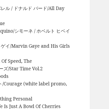
ー バレル / ドナルド バード/All Day
ue
o De Aquino/シモーネ / ホベルト ヒベイ
ゲイ/Marvin Gaye and His Girls
f Speed, The
/Star Time Vol.2
ods
urage (white label promo,
ing Personal
 Just A Bowl Of Cherries