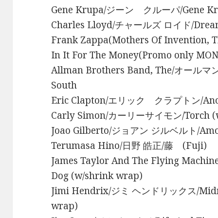
Gene Krupa/ジーン クルーパ/Gene Krup
Charles Lloyd/チャールズ ロイド/Drea
Frank Zappa(Mothers Of Invention
In It For The Money(Promo only MON
Allman Brothers Band, The/オール
South
Eric Clapton/エリック クラプトン/Anoth
Carly Simon/カーリーサイモン/Torch (
Joao Gilberto/ジョアン ジルベルト/Amo
Terumasa Hino/日野 皓正/藤 (Fuji)
James Taylor And The Flying Ma
Dog (w/shrink wrap)
Jimi Hendrix/ジミ ヘンドリックス/Midnigh
wrap)