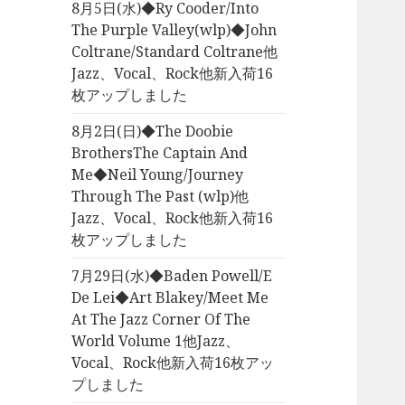
8月5日(水)◆Ry Cooder/Into
The Purple Valley(wlp)◆John
Coltrane/Standard Coltrane他
Jazz、Vocal、Rock他新入荷16
枚アップしました
8月2日(日)◆The Doobie
BrothersThe Captain And
Me◆Neil Young/Journey
Through The Past (wlp)他
Jazz、Vocal、Rock他新入荷16
枚アップしました
7月29日(水)◆Baden Powell/E
De Lei◆Art Blakey/Meet Me
At The Jazz Corner Of The
World Volume 1他Jazz、
Vocal、Rock他新入荷16枚アッ
プしました