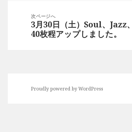
ー
稿:
シ
次ページへ
ョ
3月30日（土）Soul、Jazz
次
ン
40枚程アップしました。
の
投
稿:
Proudly powered by WordPress