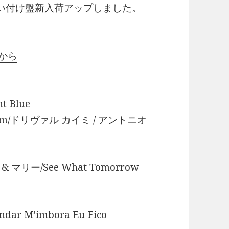
l等、買い付け盤新入荷アップしました。
らから
t Blue
os Jobim/ドリヴァル カイミ / アントニオ
& マリー/See What Tomorrow
ar M’imbora Eu Fico