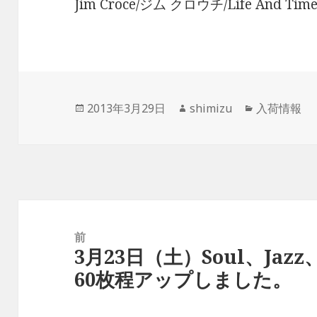
Jim Croce/ジム クロウチ/Life And Time
投
2013年3月29日
作
shimizu
カ
入荷情報
稿
成
テ
日:
者
ゴ
リ
ー
投
稿
前
3月23日（土）Soul、Jazz
ナ
前
60枚程アップしました。
ビ
の
ゲ
投