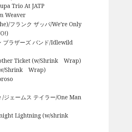
a Trio At JATP
m Weaver
, The)/フランク ザッパ/We’re Only
O!)
マン ブラザーズ バンド/Idlewild
er Ticket (w/Shrink Wrap)
w/Shrink Wrap)
roso
chine /ジェームス テイラー/One Man
t Lightning (w/shrink