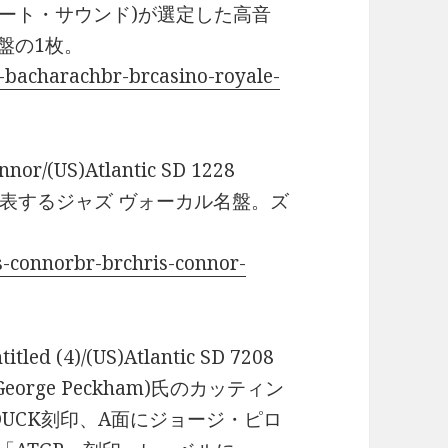
ブソリュート・サウンド)が選定した高音
盤の1枚。
-bacharachbr-brcasino-royale-
or/(US)Atlantic SD 1228
表するジャズ ヴォーカル名盤。ズ
s-connorbr-brchris-connor-
ed (4)/(US)Atlantic SD 7208
rge Peckham)氏のカッティン
 DUCK刻印、A面にジョージ・ピロ