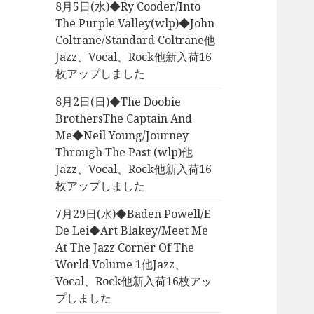
8月5日(水)◆Ry Cooder/Into
The Purple Valley(wlp)◆John
Coltrane/Standard Coltrane他
Jazz、Vocal、Rock他新入荷16
枚アップしました
8月2日(日)◆The Doobie
BrothersThe Captain And
Me◆Neil Young/Journey
Through The Past (wlp)他
Jazz、Vocal、Rock他新入荷16
枚アップしました
7月29日(水)◆Baden Powell/E
De Lei◆Art Blakey/Meet Me
At The Jazz Corner Of The
World Volume 1他Jazz、
Vocal、Rock他新入荷16枚アッ
プしました