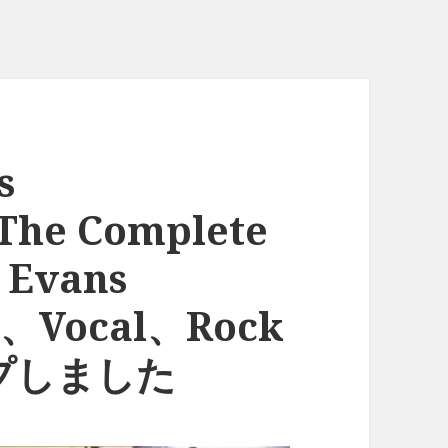
s
The Complete
l Evans
z、Vocal、Rock
プしました