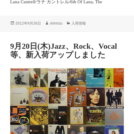
Lana Cantrell/ラナ カントレル/6th Of Lana, The
投
2012年9月26日
作
shimizu
カ
入荷情報
稿
成
テ
日:
者
ゴ
リ
9月20日(木)Jazz、Rock、Vocal
ー
等、新入荷アップしました