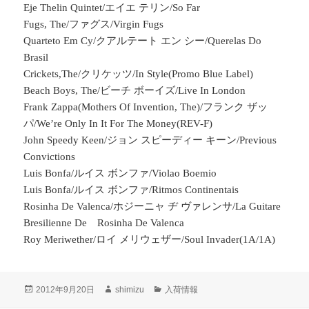
Eje Thelin Quintet/エイエ テリン/So Far
Fugs, The/ファグス/Virgin Fugs
Quarteto Em Cy/クアルテート エン シー/Querelas Do
Brasil
Crickets,The/クリケッツ/In Style(Promo Blue Label)
Beach Boys, The/ビーチ ボーイズ/Live In London
Frank Zappa(Mothers Of Invention, The)/フランク ザッ
パ/We’re Only In It For The Money(REV-F)
John Speedy Keen/ジョン スピーディー キーン/Previous
Convictions
Luis Bonfa/ルイス ボンファ/Violao Boemio
Luis Bonfa/ルイス ボンファ/Ritmos Continentais
Rosinha De Valenca/ホジーニャ ヂ ヴァレンサ/La Guitare
Bresilienne De Rosinha De Valenca
Roy Meriwether/ロイ メリウェザー/Soul Invader(1A/1A)
投
2012年9月20日
作
shimizu
カ
入荷情報
稿
成
テ