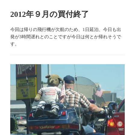
日:
者
ゴ
リ
2012年９月の買付終了
ー
今回は帰りの飛行機が欠航のため、1日延泊、今日も出
発が3時間遅れとのことですが今日は何とか帰れそうで
す。