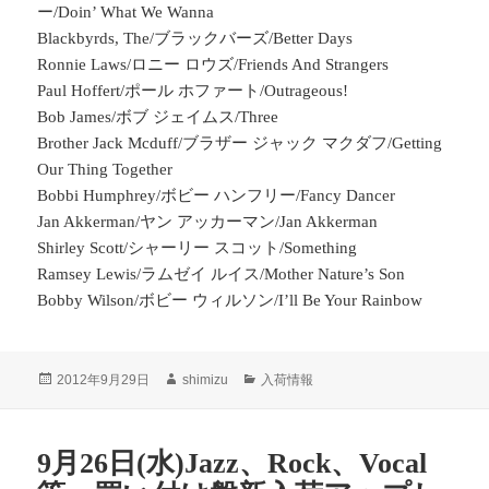
ー/Doin’ What We Wanna
Blackbyrds, The/ブラックバーズ/Better Days
Ronnie Laws/ロニー ロウズ/Friends And Strangers
Paul Hoffert/ポール ホファート/Outrageous!
Bob James/ボブ ジェイムス/Three
Brother Jack Mcduff/ブラザー ジャック マクダフ/Getting
Our Thing Together
Bobbi Humphrey/ボビー ハンフリー/Fancy Dancer
Jan Akkerman/ヤン アッカーマン/Jan Akkerman
Shirley Scott/シャーリー スコット/Something
Ramsey Lewis/ラムゼイ ルイス/Mother Nature’s Son
Bobby Wilson/ボビー ウィルソン/I’ll Be Your Rainbow
投
2012年9月29日
作
shimizu
カ
入荷情報
稿
成
テ
日:
者
ゴ
リ
9月26日(水)Jazz、Rock、Vocal
ー