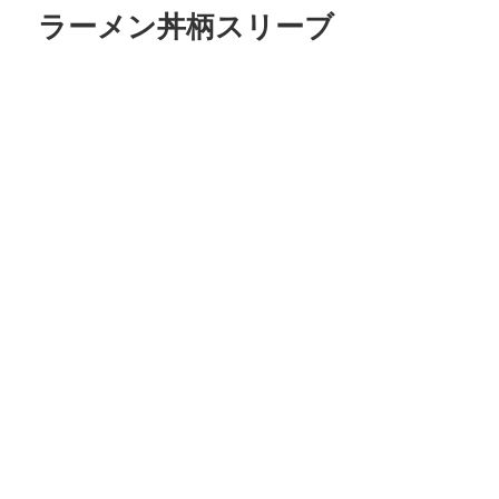
リ
ラーメン丼柄スリーブ
ー