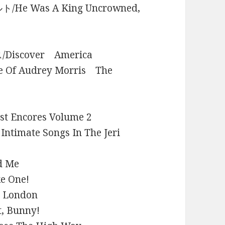
/He Was A King Uncrowned,
Discover America
Of Audrey Morris The
t Encores Volume 2
imate Songs In The Jeri
d Me
 One!
 London
, Bunny!