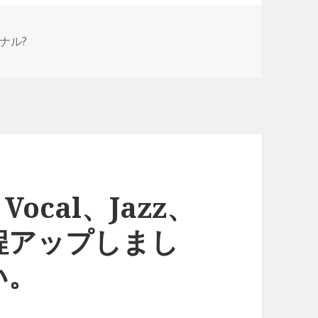
ナル?
Vocal、Jazz、
0枚程アップしまし
い。