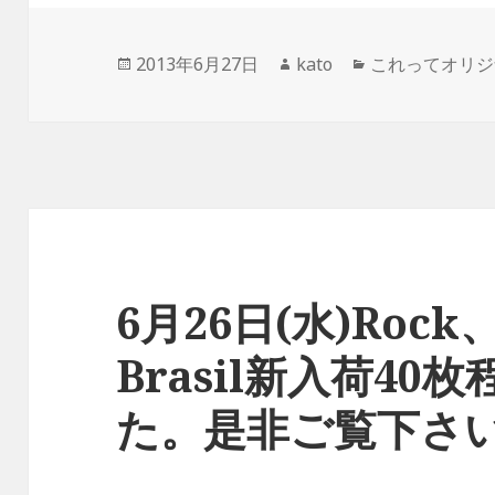
投
2013年6月27日
作
kato
カ
これってオリジ
稿
成
テ
日:
者
ゴ
リ
ー
6月26日(水)Rock、
Brasil新入荷4
た。是非ご覧下さ