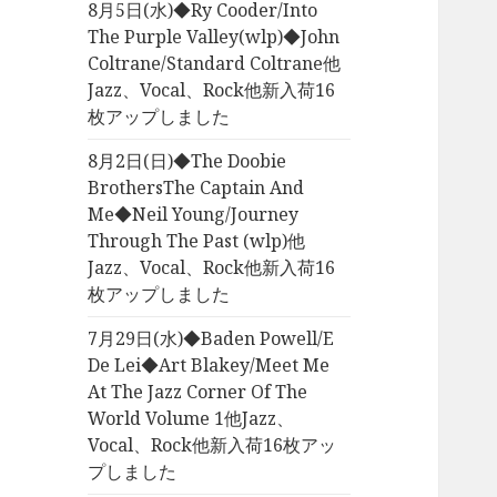
8月5日(水)◆Ry Cooder/Into
The Purple Valley(wlp)◆John
Coltrane/Standard Coltrane他
Jazz、Vocal、Rock他新入荷16
枚アップしました
8月2日(日)◆The Doobie
BrothersThe Captain And
Me◆Neil Young/Journey
Through The Past (wlp)他
Jazz、Vocal、Rock他新入荷16
枚アップしました
7月29日(水)◆Baden Powell/E
De Lei◆Art Blakey/Meet Me
At The Jazz Corner Of The
World Volume 1他Jazz、
Vocal、Rock他新入荷16枚アッ
プしました