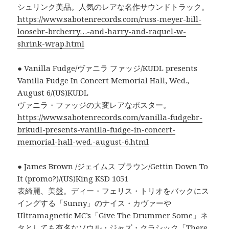
シュリンク美品。人気のレアな名作サウンドトラック。
https://www.sabotenrecords.com/russ-meyer-bill-
loosebr-brcherry…-and-harry-and-raquel-w-
shrink-wrap.html
● Vanilla Fudge/ヴァニラ ファッジ/KUDL presents
Vanilla Fudge In Concert Memorial Hall, Wed.,
August 6/(US)KUDL
ヴァニラ・ファッジの大変レアなポスター。
https://www.sabotenrecords.com/vanilla-fudgebr-
brkudl-presents-vanilla-fudge-in-concert-
memorial-hall-wed.-august-6.html
● James Brown /ジェイムス ブラウン/Gettin Down To
It (promo?)/(US)King KSD 1051
表綺麗、美盤。ディー・フェリス・トリオをバックにス
イングする「Sunny」のナイス・カヴァーや
Ultramagnetic MC’s「Give The Drummer Some」ネ
タとしても有名なソウル・ジャズ・クラシック「There