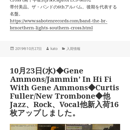
帯付美品。ザ・バンドの6thアルバム。後期を代表する
名盤。
https://www.sabotenrecords.com/band-the-br-
brnorthern-lights-southern-cross.html
投
2019年10月27日
作
kato
カ
入荷情報
稿
成
テ
日:
者
ゴ
リ
10月23日(水)◆Gene
ー
Ammons/Jammin’ In Hi Fi
With Gene Ammons◆Curtis
Fuller/New Trombone◆他
Jazz、Rock、Vocal他新入荷16
枚アップしました。