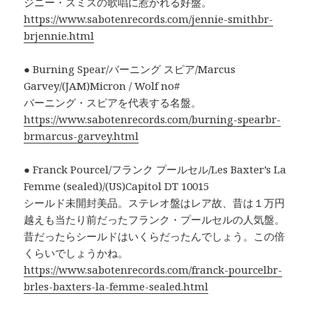
ジニー・スミスの歌唱に惹かれる好盤。
https://www.sabotenrecords.com/jennie-smithbr-
brjennie.html
● Burning Spear/バーニング スピア/Marcus
Garvey/(JAM)Micron / Wolf no#
バーニング・スピアを代表する名盤。
https://www.sabotenrecords.com/burning-spearbr-
brmarcus-garvey.html
● Franck Pourcel/フランク プールセル/Les Baxter’s La
Femme (sealed)/(US)Capitol DT 10015
シールド未開封美品。ステレオ盤はレア故、昔は１万円
越えも当たり前だったフランク・プールセルの人気盤。
昔だったらシールドはいくらだったんでしょう。この倍
くらいでしょうかね。
https://www.sabotenrecords.com/franck-pourcelbr-
brles-baxters-la-femme-sealed.html