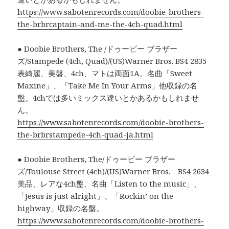
https://www.sabotenrecords.com/doobie-brothers-
the-brbrcaptain-and-me-the-4ch-quad.html
● Doobie Brothers, The /ドゥービー ブラザー
ズ/Stampede (4ch, Quad)/(US)Warner Bros. BS4 2835
表綺麗、美盤、4ch、マトは両面1A。名曲「Sweet
Maxine」、「Take Me In Your Arms」他収録の名
盤。4chでは多いミックス違いとかあるかもしれませ
ん。
https://www.sabotenrecords.com/doobie-brothers-
the-brbrstampede-4ch-quad-ja.html
● Doobie Brothers, The/ドゥービー ブラザー
ズ/Toulouse Street (4ch)/(US)Warner Bros. BS4 2634
美品、レアな4ch盤、名曲「Listen to the music」、
「Jesus is just alright」、「Rockin’ on the
highway」収録の名盤。
https://www.sabotenrecords.com/doobie-brothers-