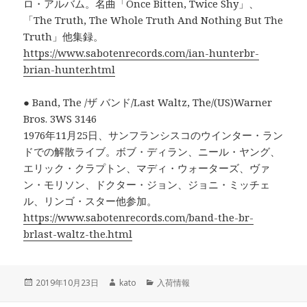
ロ・アルバム。名曲「Once Bitten, Twice Shy」、
「The Truth, The Whole Truth And Nothing But The
Truth」他集録。
https://www.sabotenrecords.com/ian-hunterbr-
brian-hunter.html
● Band, The /ザ バンド/Last Waltz, The/(US)Warner
Bros. 3WS 3146
1976年11月25日、サンフランシスコのウインター・ラン
ドでの解散ライブ。ボブ・ディラン、ニール・ヤング、
エリック・クラプトン、マディ・ウォーターズ、ヴァ
ン・モリソン、ドクター・ジョン、ジョニ・ミッチェ
ル、リンゴ・スター他参加。
https://www.sabotenrecords.com/band-the-br-
brlast-waltz-the.html
投
2019年10月23日
作
kato
カ
入荷情報
稿
成
テ