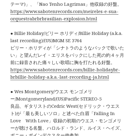
テーマ)」、「Nao Tenho Lagrimas」他収録の好盤。
https://www.sabotenrecords.com/meireles-e-sua-
orquestrabrbrbrasilian-explosion.html
● Billie Holiday/ビリー ホリディ/Billie Holiday (a.k.a.
last recording)/(US)MGM SE 3764
ビリー・ホリディが「シナトラのようなバックで歌いた
い」と望んだレイ・エリスをバックにした死の約４ヶ月
前に録音された痛々しい歌唱に胸を打たれる好盤。
https://www.sabotenrecords.com/billie-holidaybr-
brbillie-holiday-a.k.a.-last-recording-ja.html
● Wes Montgomery/ウエス モンゴメリ
ー/Montgomeryland/(US)Pacific STEREO-5
良品、ギタリストのCedric West(セドリック・ウエス
ト)が「最も美しいソロ」と述べた白眉「Falling In
Love With Love」収録の初期のウエス・モンゴメリ
ーが聴ける名盤、ハロルド・ランド、ルイス・ヘイズ、
ポニー・ポインデクスター他参加。