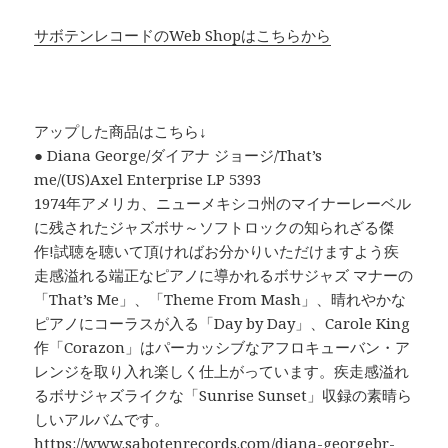
サボテンレコードのWeb Shopはこちらから
アップした商品はこちら↓
● Diana George/ダイアナ ジョージ/That’s
me/(US)Axel Enterprise LP 5393
1974年アメリカ、ニューメキシコ州のマイナーレーベル
に残されたジャズボサ～ソフトロックの知られざる傑
作!試聴を聴いて頂ければお分かりいただけますよう疾
走感溢れる端正なピアノに導かれるボサジャズ マナーの
「That’s Me」、「Theme From Mash」、晴れやかな
ピアノにコーラスが入る「Day by Day」、Carole King
作「Corazon」はパーカッシブなアフロキューバン・ア
レンジを取り入れ楽しく仕上がっています。疾走感溢れ
るボサジャズライクな「Sunrise Sunset」収録の素晴ら
しいアルバムです。
https://www.sabotenrecords.com/diana-georgebr-