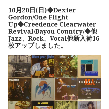
日:
者
ゴ
リ
10月20日(日)◆Dexter
ー
Gordon/One Flight
Up◆Creedence Clearwater
Revival/Bayou Country/◆他
Jazz、Rock、Vocal他新入荷16
枚アップしました。