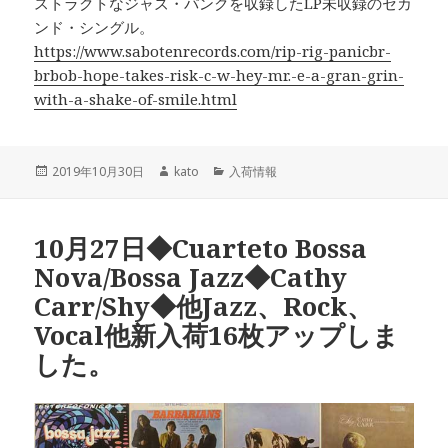
ストラクトなジャズ・パンクを収録したLP未収録のセカ
ンド・シングル。
https://www.sabotenrecords.com/rip-rig-panicbr-
brbob-hope-takes-risk-c-w-hey-mr.-e-a-gran-grin-
with-a-shake-of-smile.html
投
2019年10月30日
作
kato
カ
入荷情報
稿
成
テ
日:
者
ゴ
リ
10月27日◆Cuarteto Bossa
ー
Nova/Bossa Jazz◆Cathy
Carr/Shy◆他Jazz、Rock、
Vocal他新入荷16枚アップしま
した。