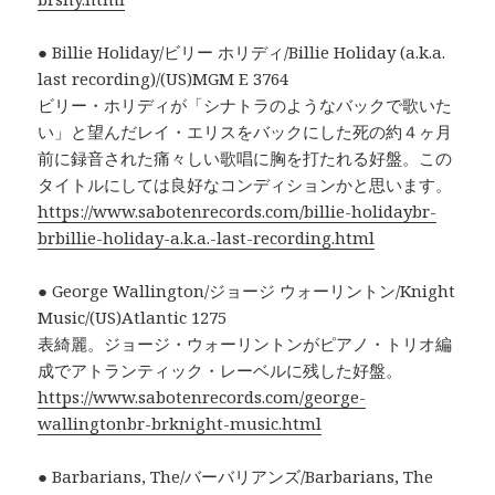
● Billie Holiday/ビリー ホリディ/Billie Holiday (a.k.a.
last recording)/(US)MGM E 3764
ビリー・ホリディが「シナトラのようなバックで歌いた
い」と望んだレイ・エリスをバックにした死の約４ヶ月
前に録音された痛々しい歌唱に胸を打たれる好盤。この
タイトルにしては良好なコンディションかと思います。
https://www.sabotenrecords.com/billie-holidaybr-
brbillie-holiday-a.k.a.-last-recording.html
● George Wallington/ジョージ ウォーリントン/Knight
Music/(US)Atlantic 1275
表綺麗。ジョージ・ウォーリントンがピアノ・トリオ編
成でアトランティック・レーベルに残した好盤。
https://www.sabotenrecords.com/george-
wallingtonbr-brknight-music.html
● Barbarians, The/バーバリアンズ/Barbarians, The