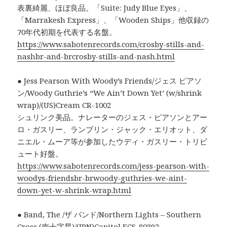
表裏綺麗、ほぼ良品。「Suite: Judy Blue Eyes」、
「Marrakesh Express」、「Wooden Ships」他収録の
70年代初期を代表する名盤。
https://www.sabotenrecords.com/crosby-stills-and-
nashbr-and-brcrosby-stills-and-nash.html
● Jess Pearson With Woody’s Friends/ジェス ピアソ
ン/Woody Guthrie’s “We Ain’t Down Yet’ (w/shrink
wrap)/(US)Cream CR-1002
シュリンク美品。ナレーターのジェス・ピアソンとアー
ロ・ガスリー、ランブリン・ジャック・エリオット、ダ
ニエル・ムーア等が参加したウディ・ガスリー・トリビ
ュート好盤。
https://www.sabotenrecords.com/jess-pearson-with-
woodys-friendsbr-brwoody-guthries-we-aint-
down-yet-w-shrink-wrap.html
● Band, The /ザ バンド/Northern Lights – Southern
Cross (南十字星)/(JPN)Capitol ECS-80392