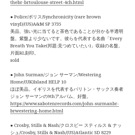
thebr-brtoulouse-street-4ch.html
● Police/ポリス/Synchronicity (rare brown
vinyl)/(US)A&M SP 3735
美品、強い光に当てると茶色であることが分かる半透明
盤。紫盤より少ないです。彼らを代表する名曲「Every
Breath You Take(邦題:見つめていたい)」収録の名盤。
片面RL刻印。
sold
● John Surman/ジョン サーマン/Westering
Home/(UK)Island HELP 10
ほぼ美品。イギリスを代表するバリトン・サックス奏者
ジョン サーマンの9thアルバム、好盤。
https://www.sabotenrecords.com/john-surmanbr-
brwestering-home.html
● Crosby, Stills & Nash/クロスビー スティルス & ナッ
シュ/Crosby, Stills & Nash/(US)Atlantic SD 8229