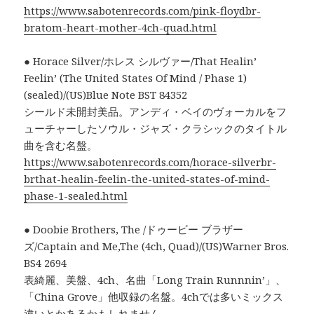
https://www.sabotenrecords.com/pink-floydbr-
bratom-heart-mother-4ch-quad.html
● Horace Silver/ホレス シルヴァー/That Healin’
Feelin’ (The United States Of Mind / Phase 1)
(sealed)/(US)Blue Note BST 84352
シールド未開封美品。アンディ・ベイのヴォーカルをフ
ューチャーしたソウル・ジャズ・クラシックのタイトル
曲を含む名盤。
https://www.sabotenrecords.com/horace-silverbr-
brthat-healin-feelin-the-united-states-of-mind-
phase-1-sealed.html
● Doobie Brothers, The /ドゥービー ブラザー
ズ/Captain and Me,The (4ch, Quad)/(US)Warner Bros.
BS4 2694
表綺麗、美盤、4ch、名曲「Long Train Runnnin’」、
「China Grove」他収録の名盤。4chでは多いミックス
違いとかあるかもしれません。