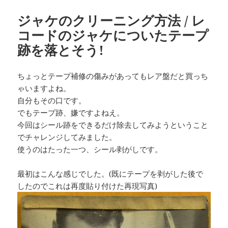
日:
者
ゴ
リ
ジャケのクリーニング方法 / レ
ー
コードのジャケについたテープ
跡を落とそう!
ちょっとテープ補修の傷みがあってもレア盤だと買っち
ゃいますよね。
自分もその口です。
でもテープ跡、嫌ですよねえ。
今回はシール跡をできるだけ除去してみようということ
でチャレンジしてみました。
使うのはたった一つ、シール剥がしです。
最初はこんな感じでした。(既にテープを剥がした後で
したのでこれは再度貼り付けた再現写真)