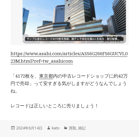
https://www.asahi.com/articles/ASS6G266FS6GUCVL0
23M.html?ref=tw_asahicom
「4172枚を、
東京都
内の中古レコードショップに約42万
円で売却」って安すぎる気がしますがどうなんでしょう
ね。
レコードは正しいところに売りましょう！
投
2024年6月14日
作
kato
カ
買取
,
雑記
稿
成
テ