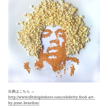
出典はこちら →
http://www.ifitshipitshere.com/celebrity-food-art-
by-jesse-beardon/