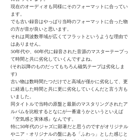
現在のオーディオも同様にそのフォーマットに合ってい
ます。
でも古い録音はやっぱり当時のフォーマットに合った物
の方が音が良いと思います。
それは周波数帯域が広くてフラットというような理由で
はありません。
50年代や、60年代に録音された音源のマスターテープっ
て時間と共に劣化していくんですよね。
(それ以降のものだってもちろん磁気テープは劣化しま
す)
古い物は数時間たつだけでと高域が僅かに劣化して、更
に経過した時間と共に更に劣化していくんだと言う方も
いました。
同タイトルで当時の原盤と最新のマスタリングされたア
ルバムを比較するとなにが一番違うかというといえば
『空気感と実体感』なんです。
特に50年代のジャズに顕著だと思うのですがオリジナル
やニア・オリジナルの盤にある「ふわっ」とした感じと