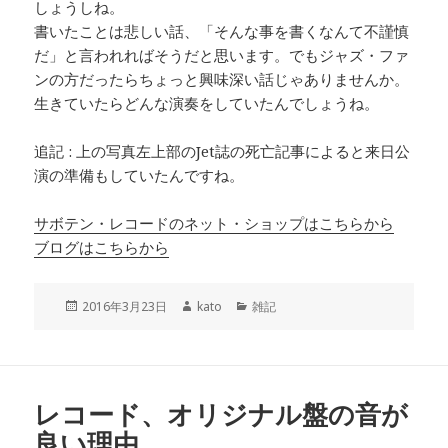
しょうしね。
書いたことは悲しい話、「そんな事を書くなんて不謹慎
だ」と言われればそうだと思います。でもジャズ・ファ
ンの方だったらちょっと興味深い話じゃありませんか。
生きていたらどんな演奏をしていたんでしょうね。
追記 : 上の写真左上部のJet誌の死亡記事によると来日公
演の準備もしていたんですね。
サボテン・レコードのネット・ショップはこちらから
ブログはこちらから
投
2016年3月23日
作
kato
カ
雑記
稿
成
テ
日
者
ゴ
:
リ
ー
レコード、オリジナル盤の音が
良い理由