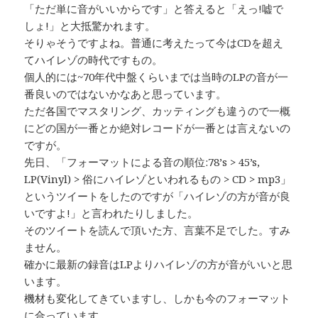
「ただ単に音がいいからです」と答えると「えっ!嘘で
しょ!」と大抵驚かれます。
そりゃそうですよね。普通に考えたって今はCDを超え
てハイレゾの時代ですもの。
個人的には~70年代中盤くらいまでは当時のLPの音が一
番良いのではないかなあと思っています。
ただ各国でマスタリング、カッティングも違うので一概
にどの国が一番とか絶対レコードが一番とは言えないの
ですが。
先日、「フォーマットによる音の順位:78’s > 45’s,
LP(Vinyl) > 俗にハイレゾといわれるもの > CD > mp3」
というツイートをしたのですが「ハイレゾの方が音が良
いですよ!」と言われたりしました。
そのツイートを読んで頂いた方、言葉不足でした。すみ
ません。
確かに最新の録音はLPよりハイレゾの方が音がいいと思
います。
機材も変化してきていますし、しかも今のフォーマット
に合っています。