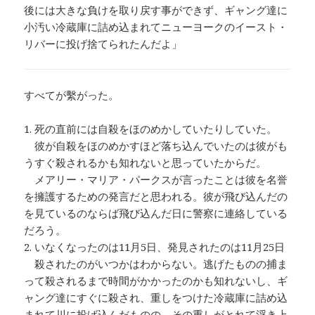
後には大きな負けを取り戻す事ができず、ギャング達に
小汚い冷蔵庫に詰め込まれてニューヨークのイースト・
リバーに投げ捨てられたんだよ」
すべてが繫がった。
1. 死の直前には自殺をほのめかしていたりしていた。
彼が自殺をほのめかすほど落ち込んでいたのは彼がも
うすぐ殺されるかも知れないと思っていたからだ。
メアリー・マリア・パークスが言ったことは彼を名誉
を擁護するための発言だと思われる。彼が飛び込んだの
を見ているのならば飛び込んだ日に警察に連絡している
だろう。
2. いなくなったのは11月5日、発見されたのは11月25日
殺されたのがいつかはわからない。逃げたものの捕ま
って殺されるまで時間がかかったのかも知れないし、ギ
ャング達にすぐに殺され、重しをつけた冷蔵庫に詰め込
まれて川に投げ込んだものの、その重しがとれて浮き上