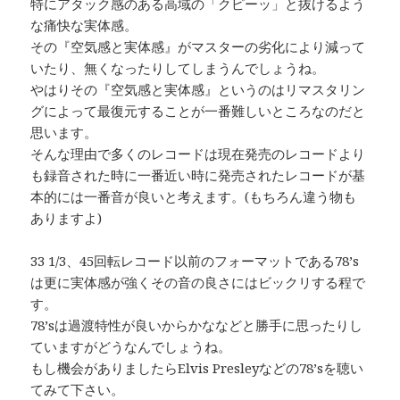
特にアタック感のある高域の「クピーッ」と抜けるよう
な痛快な実体感。
その『空気感と実体感』がマスターの劣化により減って
いたり、無くなったりしてしまうんでしょうね。
やはりその『空気感と実体感』というのはリマスタリン
グによって最復元することが一番難しいところなのだと
思います。
そんな理由で多くのレコードは現在発売のレコードより
も録音された時に一番近い時に発売されたレコードが基
本的には一番音が良いと考えます。(もちろん違う物も
ありますよ)
33 1/3、45回転レコード以前のフォーマットである78’s
は更に実体感が強くその音の良さにはビックリする程で
す。
78’sは過渡特性が良いからかななどと勝手に思ったりし
ていますがどうなんでしょうね。
もし機会がありましたらElvis Presleyなどの78’sを聴い
てみて下さい。