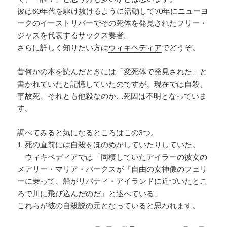
彼は60年代を駆け抜けるように活動して70年にニューヨ
ークのイーストリバーでその死体を発見されたフリー・
ジャズを代表するサックス奏者。
さらに詳しく知りたい方は
ウィキペディア
でどうぞ。
昔何かの本を読んだときには「変死体で発見された」と
書かれていたと記憶していたのですが、現在では自殺、
事故死、それとも他殺なのか…死因は不明となっていま
す。
調べてみると気になるところはこの3つ。
1. 死の直前には自殺をほのめかしていたりしていた。
ウィキペディアでは「同棲していたアイラーの彼女の
メアリー・マリア・パークスが『自由の女神像のフェリ
ーに乗って、船がリバティ・アイランドに近づいたとこ
ろで川に飛び込んだのだ』と述べている」
これらが彼の自殺説の元となっていると思われます。