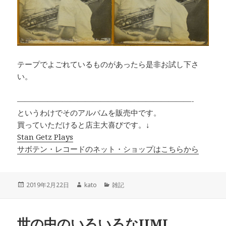
テープでよごれているものがあったら是非お試し下さ
い。
———————————————————————-
というわけでそのアルバムを販売中です。
買っていただけると店主大喜びです。↓
Stan Getz Plays
サボテン・レコードのネット・ショップはこちらから
投
2019年2月22日
作
kato
カ
雑記
稿
成
テ
日:
者
ゴ
リ
世の中のいろいろなJIMI
ー