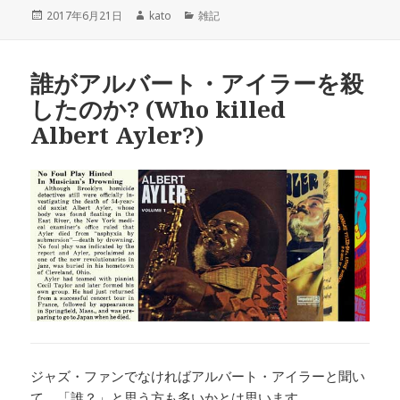
投
2017年6月21日
作
kato
カ
雑記
稿
成
テ
日:
者
ゴ
リ
誰がアルバート・アイラーを殺
ー
したのか? (Who killed
Albert Ayler?)
ジャズ・ファンでなければアルバート・アイラーと聞い
て、「誰？」と思う方も多いかとは思います。