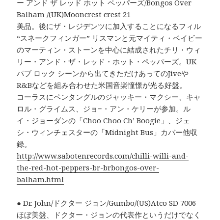
ー アンド ザ レッド ホット ペッパーズ/Bongos Over
Balham /(UK)Mooncrest crest 21
美品。後にザ・レジデンツに加入することになるフィル
“スネークフィンガー” リスマンと元マイティ・ベイビー
のマーティン・ストーンを中心に結成されたチリ・ウィ
リー・アンド・ザ・レッド・ホット・ペッパーズ。UK
パブ ロック シーンから出てきただけあってのJiveや
R&Bなどを組み合わせた米国音楽憧憬が光る好盤。
コーラスにペンタングルのジャッキー・マクシー、キャ
ロル・グライムス、ジョ−・アン・ケリーが参加。ル
イ・ジョーダンの「Choo Choo Ch’ Boogie」、ジェ
シ・ウィンチェスターの「Midnight Bus」カバー他収
録。
http://www.sabotenrecords.com/chilli-willi-and-
the-red-hot-peppers-br-brbongos-over-
balham.html
● Dr. John/ドクター ジョン/Gumbo/(US)Atco SD 7006
ほぼ美盤、ドクター・ジョンの代表作というだけでなく