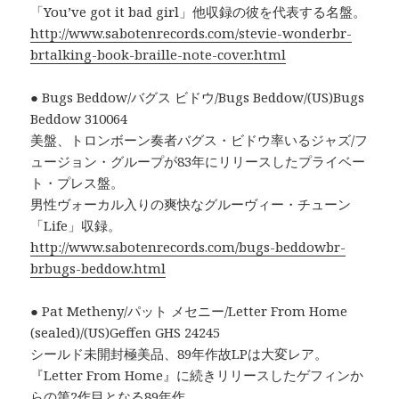
「You’ve got it bad girl」他収録の彼を代表する名盤。
http://www.sabotenrecords.com/stevie-wonderbr-
brtalking-book-braille-note-cover.html
● Bugs Beddow/バグス ビドウ/Bugs Beddow/(US)Bugs
Beddow 310064
美盤、トロンボーン奏者バグス・ビドウ率いるジャズ/フ
ュージョン・グループが83年にリリースしたプライベー
ト・プレス盤。
男性ヴォーカル入りの爽快なグルーヴィー・チューン
「Life」収録。
http://www.sabotenrecords.com/bugs-beddowbr-
brbugs-beddow.html
● Pat Metheny/パット メセニー/Letter From Home
(sealed)/(US)Geffen GHS 24245
シールド未開封極美品、89年作故LPは大変レア。
『Letter From Home』に続きリリースしたゲフィンか
らの第2作目となる89年作。