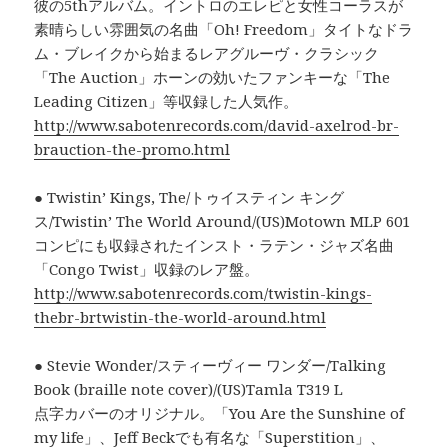
彼の5thアルバム。イントロのエレピと女性コーラスが
素晴らしい雰囲気の名曲「Oh! Freedom」タイトなドラ
ム・ブレイクから始まるレアグルーヴ・クラシック
「The Auction」ホーンの効いたファンキーな「The
Leading Citizen」等収録した人気作。
http://www.sabotenrecords.com/david-axelrod-br-
brauction-the-promo.html
● Twistin’ Kings, The/トゥイスティン キング
ス/Twistin’ The World Around/(US)Motown MLP 601
コンピにも収録されたインスト・ラテン・ジャズ名曲
「Congo Twist」収録のレア盤。
http://www.sabotenrecords.com/twistin-kings-
thebr-brtwistin-the-world-around.html
● Stevie Wonder/スティーヴィー ワンダー/Talking
Book (braille note cover)/(US)Tamla T319 L
点字カバーのオリジナル。「You Are the Sunshine of
my life」、Jeff Beckでも有名な「Superstition」、