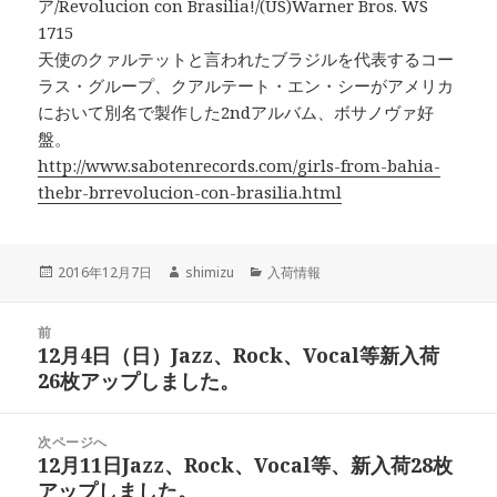
ア/Revolucion con Brasilia!/(US)Warner Bros. WS
1715
天使のクァルテットと言われたブラジルを代表するコー
ラス・グループ、クアルテート・エン・シーがアメリカ
において別名で製作した2ndアルバム、ボサノヴァ好
盤。
http://www.sabotenrecords.com/girls-from-bahia-
thebr-brrevolucion-con-brasilia.html
投
2016年12月7日
作
shimizu
カ
入荷情報
稿
成
テ
日:
者
ゴ
投
前
リ
稿
12月4日（日）Jazz、Rock、Vocal等新入荷
ー
前
ナ
26枚アップしました。
の
ビ
投
ゲ
稿:
次ページへ
ー
12月11日Jazz、Rock、Vocal等、新入荷28枚
次
シ
アップしました。
の