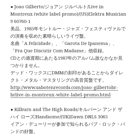
● Joao Gilberto/ジョアン ジルベルト/Live in
Montreux (white label promo)/(US)Elektra Musician
9 60760-1
美品、1985年モントルー・ジャズ・フェスティヴァルで
の演奏を収めた素晴らしいライヴ盤。
名曲「A Felicidade」、「Garota De Ipanema」、
「Pra Que Discutir Com Madame」他収録。
CDとの過渡期にあたる1987年のアルバム故なかなか見
つかりません。
デッド・ワックスにDMMの刻印があることからダイレ
クト・メタル・マスタリングの高音質盤です。
http://www.sabotenrecords.com/joao-gilbertobr-
brlive-in-montreux-white-label-promo.html
● Kilburn and The High Roads/キルバーン アンド ザ
ハイ ローズ/Handsome/(UK)Dawn DNLS 3065
イアン・デューリーが参加で知られるパブ・ロック・バ
ンドの好盤。