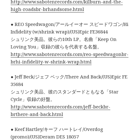
http://www.sabotenrecords.com/kilburn-and-the-
high-roadsbr-brhandsome.html
● REO Speedwagon/アールイーオー スピードワゴン/Hi
Infidelity (w/shrink wrap)/(US)Epic FE36844
シュリンク美品。彼らの10th LP。名曲「Keep On
Loving You」収録の彼らを代表する名盤。
http://www.sabotenrecords.com/reo-speedwagonbr-
brhi-infidelity-w-shrink-wrap.html
● Jeff Beck/ジェフ ベック/There And Back/(US)Epic FE
35684
シュリンク美品、彼のスタンダードともなる「Star
Cycle」収録の好盤。
http://www.sabotenrecords.com/jeff-beckbr-
brthere-and-back.html
● Keef Hartley/キーフ ハートレイ/Overdog
(promo)/(US)Deram DES 18057