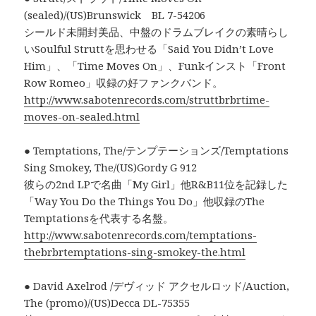
(sealed)/(US)Brunswick BL 7-54206
シールド未開封美品、中盤のドラムブレイクの素晴らし
いSoulful Struttを思わせる「Said You Didn’t Love
Him」、「Time Moves On」、Funkインスト「Front
Row Romeo」収録の好ファンクバンド。
http://www.sabotenrecords.com/struttbrbrtime-
moves-on-sealed.html
● Temptations, The/テンプテーションズ/Temptations
Sing Smokey, The/(US)Gordy G 912
彼らの2nd LPで名曲「My Girl」他R&B11位を記録した
「Way You Do the Things You Do」他収録のThe
Temptationsを代表する名盤。
http://www.sabotenrecords.com/temptations-
thebrbrtemptations-sing-smokey-the.html
● David Axelrod /デヴィッド アクセルロッド/Auction,
The (promo)/(US)Decca DL-75355