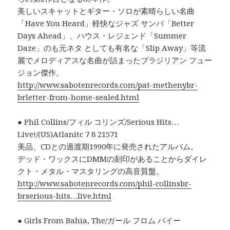
美しいスキャットとギター・ソロが素晴らしい名曲
「Have You Heard」軽快なジャズ サンバ「Better
Days Ahead」、ハウス・レジェンド「Summer
Daze」のも元ネタ としても有名な「Slip Away」等流
麗でメロディアスな名曲が詰まったブラジリアン フュー
ジョン傑作。
http://www.sabotenrecords.com/pat-methenybr-
brletter-from-home-sealed.html
● Phil Collins/フィル コリンズ/Serious Hits…
Live!/(US)Atlanitc 7 8 21571
美品、CDとの過渡期1990年に発売されたアルバム。
デッド・ワックスにDMMの刻印があることからダイレ
クト・メタル・マスタリングの高音質盤。
http://www.sabotenrecords.com/phil-collinsbr-
brserious-hits…live.html
● Girls From Bahia, The/ガール フロム バイー