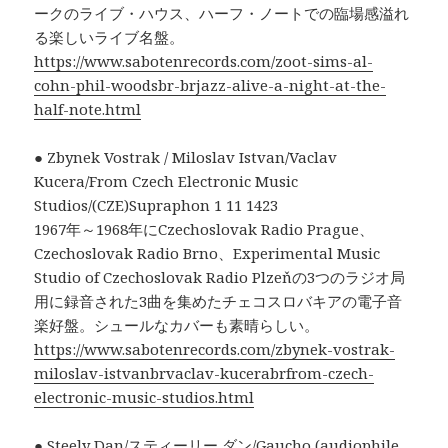
ークのライブ・ハウス、ハーフ・ノートでの臨場感溢れ
る楽しいライブ名盤。
https://www.sabotenrecords.com/zoot-sims-al-
cohn-phil-woodsbr-brjazz-alive-a-night-at-the-
half-note.html
● Zbynek Vostrak / Miloslav Istvan/Vaclav
Kucera/From Czech Electronic Music
Studios/(CZE)Supraphon 1 11 1423
1967年～1968年にCzechoslovak Radio Prague、
Czechoslovak Radio Brno、Experimental Music
Studio of Czechoslovak Radio Plzeňの3つのラジオ局
用に録音された3曲を集めたチェコスロバキアの電子音
楽好盤。シュールなカバーも素晴らしい。
https://www.sabotenrecords.com/zbynek-vostrak-
miloslav-istvanbrvaclav-kucerabrfrom-czech-
electronic-music-studios.html
● Steely Dan/スティーリー ダン/Gaucho (audiophile,