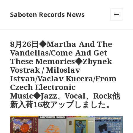
Saboten Records News
メニュ
ーとウ
ィジェ
ット
8月26日◆Martha And The
Vandellas/Come And Get
These Memories◆Zbynek
Vostrak / Miloslav
Istvan/Vaclav Kucera/From
Czech Electronic
Music◆Jazz、Vocal、Rock他
新入荷16枚アップしました。