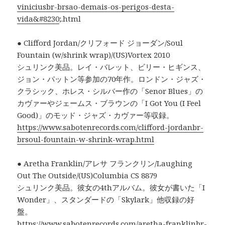
viniciusbr-brsao-demais-os-perigos-desta-
vida&#8230
;.html
● Clifford Jordan/クリフォード ジョーダン/Soul
Fountain (w/shrink wrap)/(US)Vortex 2010
シュリンク美品。レイ・バレット、ビリー・ヒギンス、
ジョン・パットン等参加の70年作。ロンドン・ジャズ・
クラシック、ホレス・シルバー作の「Senor Blues」の
カヴァーやジェームス・ブラウンの「I Got You (I Feel
Good)」のモッド・ジャズ・カヴァー等収録。
https://www.sabotenrecords.com/clifford-jordanbr-
brsoul-fountain-w-shrink-wrap.html
● Aretha Franklin/アレサ フランクリン/Laughing
Out The Outside/(US)Columbia ‎CS 8879
シュリンク美品。彼女の4thアルバム。彼女が書いた「I
Wonder」、スタンダードの「Skylark」他収録の好
盤。
https://www.sabotenrecords.com/aretha-franklinbr-