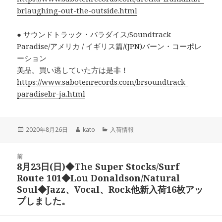
brlaughing-out-the-outside.html
● サウンドトラック・パラダイス/Soundtrack
Paradise/アメリカ / イギリス篇/(JPN)バーン・コーポレ
ーション
美品。買い逃していた方は是非！
https://www.sabotenrecords.com/brsoundtrack-
paradisebr-ja.html
投
2020年8月26日
作
kato
カ
入荷情報
稿
成
テ
日:
者
ゴ
投
前
リ
稿
8月23日(日)◆The Super Stocks/Surf
ー
前
ナ
Route 101◆Lou Donaldson/Natural
の
ビ
Soul◆Jazz、Vocal、Rock他新入荷16枚アッ
投
ゲ
プしました。
稿:
ー
シ