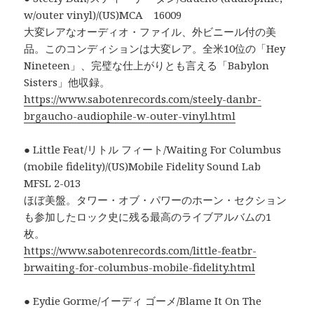
w/outer vinyl)/(US)MCA 16009
大変レアなオーディオ・ファイル、外ビニール付の美
品。このコンディションは大変レア。全米10位の「Hey
Nineteen」、完璧な仕上がりとも言える「Babylon
Sisters」他収録。
https://www.sabotenrecords.com/steely-danbr-
brgaucho-audiophile-w-outer-vinyl.html
● Little Feat/リトル フィート/Waiting For Columbus
(mobile fidelity)/(US)Mobile Fidelity Sound Lab
MFSL 2-013
ほぼ美盤。タワー・オブ・パワーのホーン・セクション
も参加したロック史に残る最高のライブアルバムの1
枚。
https://www.sabotenrecords.com/little-featbr-
brwaiting-for-columbus-mobile-fidelity.html
● Eydie Gorme/イーディ ゴーメ/Blame It On The