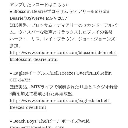
アップしたレコードはこちら↓
● Blossom Dearie/ブロッサム ディアリー/Blossom
Dearie/(US)Verve MG V 2037
ほぼ美盤。ブロッサム・ディアリーのセカンド・アルバ
ム。ウィスパーな歌声とリラックスしたプレイの名盤。
ハーブ・エリス、レイ・ブラウン、ジョ−・ジョーンズ
参加。
https://www.sabotenrecords.com/blossom-deariebr-
brblossom-dearie.html
● Eagles/イーグルス/Hell Freezes Over/(NLD)Geffin
GEF-24725
ほぼ美品。MTVライブで演奏された11曲とスタジオ録音
4曲を加えて構成された再結成盤。
https://www.sabotenrecords.com/eaglesbrbrhell-
freezes-over.html
● Beach Boys, The/ビーチ ボーイズ/Wild
Honey/(US)Capitol T 2859