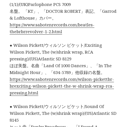
(1/1)/(UK)Parlophone PCS 7009
名盤。 「KT」、「DOCTOR ROBERT」表記、「Garrod
& Lofthouse」カバー。
https://www.sabotenrecords.com/beatles-
thebrbrrevolver-1-2.html
● Wilson Pickett/ウィルソン ピケット/Exciting
Wilson Pickett, The (w/shrink wrap, RCA
pressing)/(US)Atlantic SD 8129
ほぼ美盤。名曲「Land Of 1000 Dances」、「In The
Midnight Hour」、「634-5789」他収録の名盤。
https://www.sabotenrecords.com/wilson-pickettbr-
brexciting-wilson-pickett-the-w-shrink-wrap-rca-
pressing.html
● Wilson Pickett/ウィルソン ピケット/Sound Of
Wilson Pickett, The (w/shrink wrap)/(US)Atlantic SD
8145
ヒット曲「Funky Broadway」、「I Found A