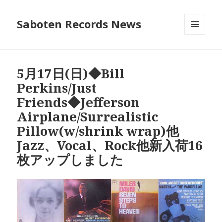
Saboten Records News
メニュ
ーとウ
ィジェ
ット
5月17日(日)◆Bill
Perkins/Just
Friends◆Jefferson
Airplane/Surrealistic
Pillow(w/shrink wrap)他
Jazz、Vocal、Rock他新入荷16
枚アップしました