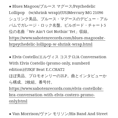
● Blues Magoos/ブルース マグース/Psychedelic
Lollipop (w/shrink wrap)/(US)Mercury MG 21096
シュリンク美品。ブルース・マグースのデビュー・アル
バムでガレージ・ロック名盤。ビルボード・チャート5
位の名曲「We Ain’t Got Nothin’ Yet」収録。
https://www.sabotenrecords.com/blues-magoosbr-
brpsychedelic-lollipop-w-shrink-wrap.html
● Elvis Costello/エルヴィス コステロ/A Conversation
With Elvis Costello (promo only, numberd
edition)/(UK)F Beat E.C.CHAT2
ほぼ美品、プロモオンリーの2LP。曲とインタビューか
ら構成、2枚組。番号付。
https://www.sabotenrecords.com/elvis-costellobr-
bra-conversation-with-elvis-costero-promo-
only.html
● Van Morrison/ヴァン モリソン/His Band And Street