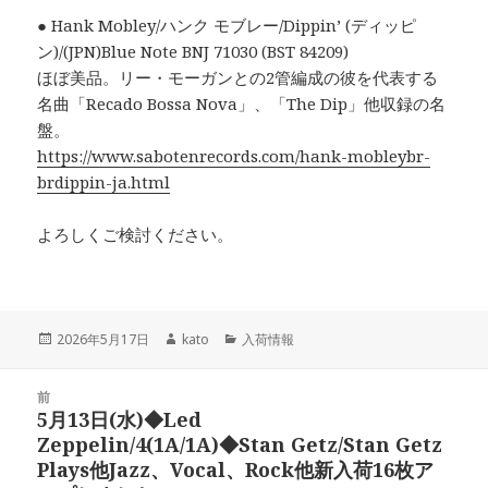
● Hank Mobley/ハンク モブレー/Dippin’ (ディッピ
ン)/(JPN)Blue Note BNJ 71030 (BST 84209)
ほぼ美品。リー・モーガンとの2管編成の彼を代表する
名曲「Recado Bossa Nova」、「The Dip」他収録の名
盤。
https://www.sabotenrecords.com/hank-mobleybr-
brdippin-ja.html
よろしくご検討ください。
投
2026年5月17日
作
kato
カ
入荷情報
稿
成
テ
日:
者
ゴ
投
前
リ
稿
5月13日(水)◆Led
ー
前
ナ
Zeppelin/4(1A/1A)◆Stan Getz/Stan Getz
の
ビ
Plays他Jazz、Vocal、Rock他新入荷16枚ア
投
ゲ